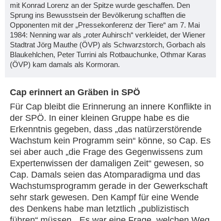
mit Konrad Lorenz an der Spitze wurde geschaffen. Den
Sprung ins Bewusstsein der Bevölkerung schafften die
Opponenten mit der „Pressekonferenz der Tiere“ am 7. Mai
1984: Nenning war als „roter Auhirsch“ verkleidet, der Wiener
Stadtrat Jörg Mauthe (ÖVP) als Schwarzstorch, Gorbach als
Blaukehlchen, Peter Turrini als Rotbauchunke, Othmar Karas
(ÖVP) kam damals als Kormoran.
Cap erinnert an Gräben in SPÖ
Für Cap bleibt die Erinnerung an innere Konflikte in
der SPÖ. In einer kleinen Gruppe habe es die
Erkenntnis gegeben, dass „das natürzerstörende
Wachstum kein Programm sein“ könne, so Cap. Es
sei aber auch „die Frage des Gegenwissens zum
Expertenwissen der damaligen Zeit“ gewesen, so
Cap. Damals seien das Atomparadigma und das
Wachstumsprogramm gerade in der Gewerkschaft
sehr stark gewesen. Den Kampf für eine Wende
des Denkens habe man letztlich „publizistisch
führen“ müssen. „Es war eine Frage, welchen Weg