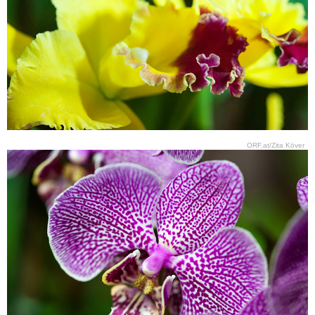
ORF.at/Zita Köver