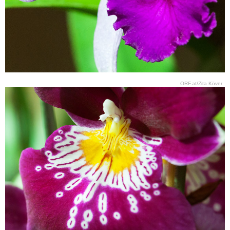
ORF.at/Zita Köver