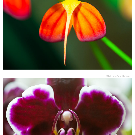
ORF.at/Zita Köver