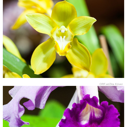
ORF.at/Zita Köver