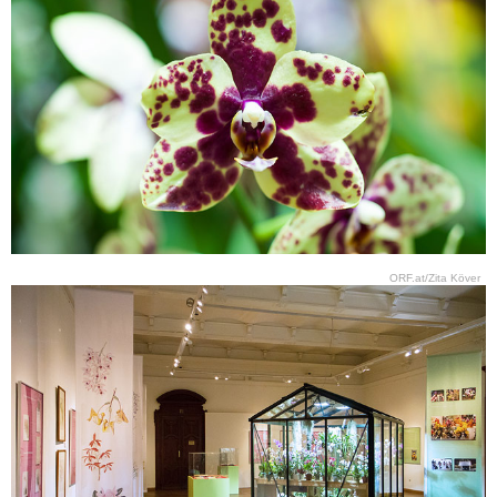
ORF.at/Zita Köver