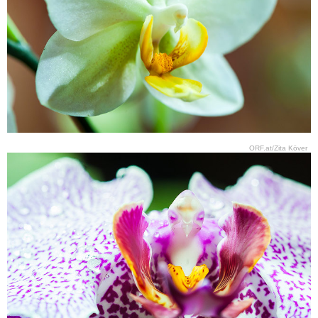
ORF.at/Zita Köver